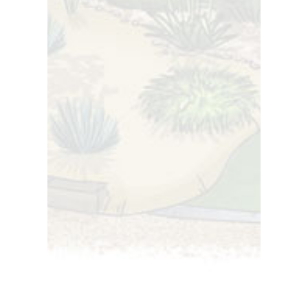
Plus
Posted
21 may 2026
0 Comments
Entretien de jardin en Loire-Atlantique :
Le guide pour un extérieur impeccable
toute l’année
Plus