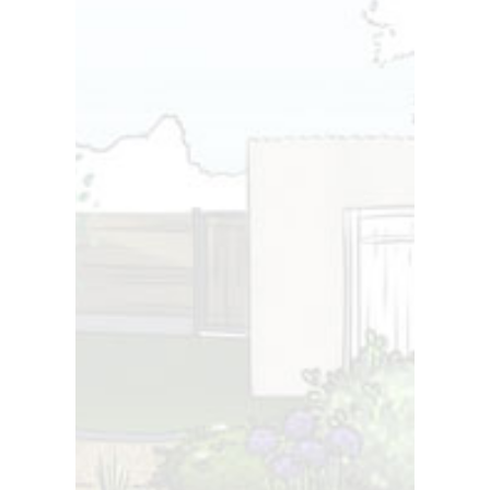
Fortes chaleurs : 7 conseils pour garder
un jardin en pleine santé cet été
Plus
Posted
19 june 2026
0 Comments
Aménagement de jardin avant l’été : les
travaux à prévoir pour profiter
pleinement de vos extérieurs