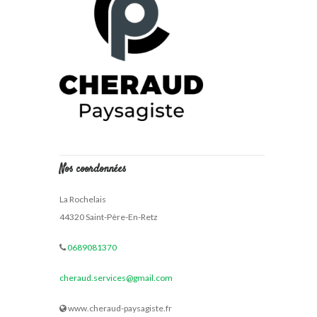
Nos coordonnées
La Rochelais
44320 Saint-Père-En-Retz
0689081370
cheraud.services@gmail.com
www.cheraud-paysagiste.fr